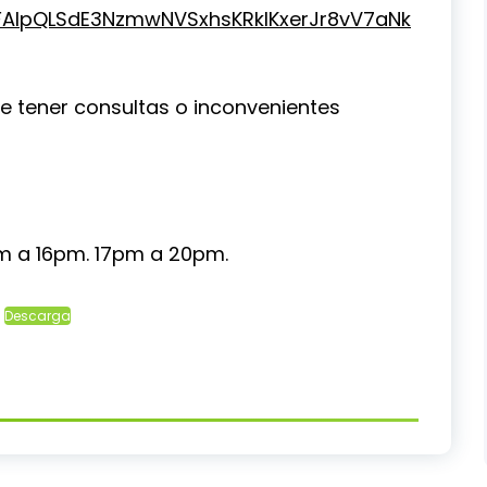
1FAIpQLSdE3NzmwNVSxhsKRkIKxerJr8vV7aNk
de tener consultas o inconvenientes
pm a 16pm. 17pm a 20pm.
Descarga