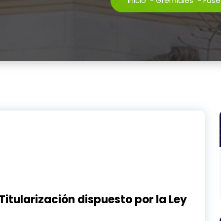
Inicio
-
Gremiales
-
Fase
itularización dispuesto por la Ley