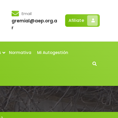
Email
Afiliate
gremial@aep.org.a
r
s
Normativa
Mi Autogestión