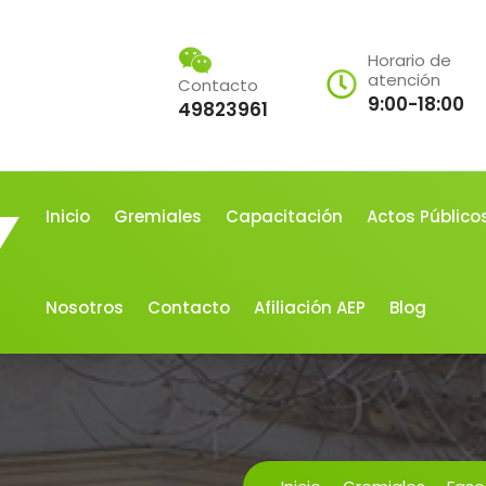
Horario de
atención
Contacto
9:00-18:00
49823961
Inicio
Gremiales
Capacitación
Actos Público
Nosotros
Contacto
Afiliación AEP
Blog