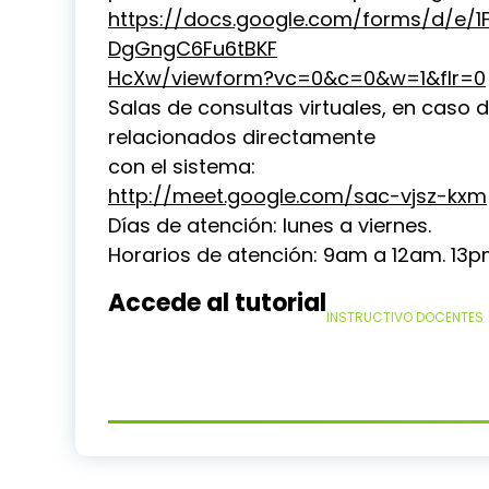
https://docs.google.com/forms/d/e/
DgGngC6Fu6tBKF
HcXw/viewform?vc=0&c=0&w=1&flr=0
Salas de consultas virtuales, en caso 
relacionados directamente
con el sistema:
http://meet.google.com/sac-vjsz-kxm
Días de atención: lunes a viernes.
Horarios de atención: 9am a 12am. 13
Accede al tutorial
INSTRUCTIVO DOCENTES