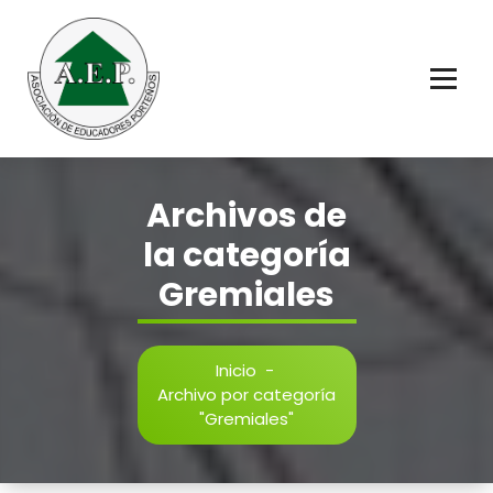
Saltar
al
contenido
Educadores Porteños
Archivos de
la categoría
Gremiales
Inicio
-
Archivo por categoría
"Gremiales"