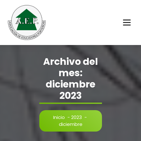
Saltar
al
contenido
Educadores Porteños
Archivo del
mes:
diciembre
2023
Inicio
-
2023
-
diciembre