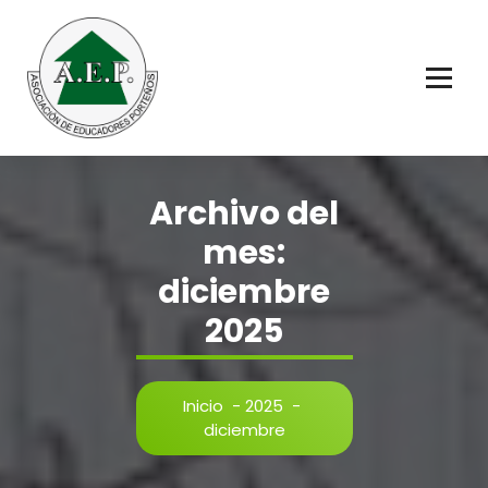
Saltar
al
contenido
Educadores Porteños
Archivo del
mes:
diciembre
2025
Inicio
-
2025
-
diciembre