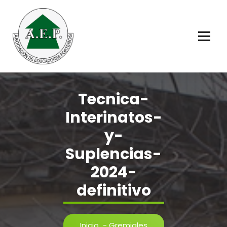
Saltar
al
contenido
Educadores Porteños
Tecnica-
Interinatos-
y-
Suplencias-
2024-
definitivo
Inicio
-
Gremiales