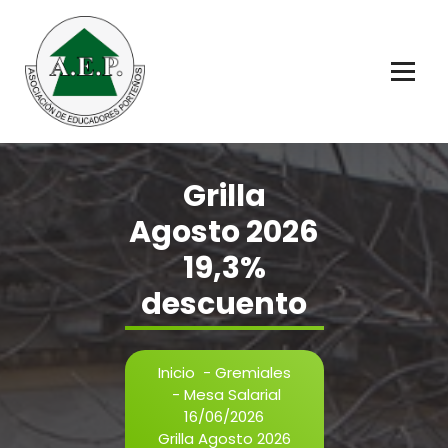
Saltar
al
contenido
Educadores Porteños
Grilla
Agosto 2026
19,3%
descuento
Inicio
-
Gremiales
-
Mesa Salarial
16/06/2026
Grilla Agosto 2026