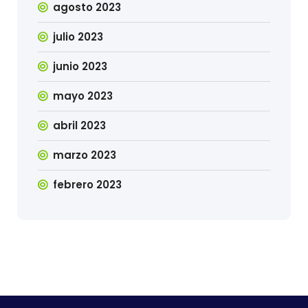
agosto 2023
julio 2023
junio 2023
mayo 2023
abril 2023
marzo 2023
febrero 2023
ot gacor
ttps://valencia.gob.ec
bandar online, judi slot,
toto
https://www.aimeenolte.com/es
slot online
takdir menang, gam