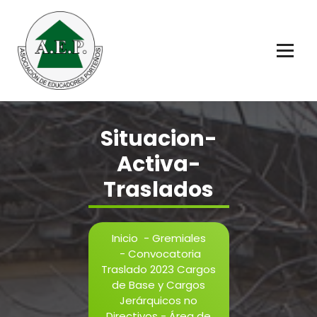
Saltar
al
contenido
Educadores Porteños
Situacion-
Activa-
Traslados
Inicio
-
Gremiales
-
Convocatoria
Traslado 2023 Cargos
de Base y Cargos
Jerárquicos no
Directivos - Área de