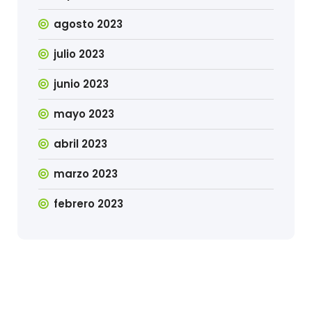
agosto 2023
julio 2023
junio 2023
mayo 2023
abril 2023
marzo 2023
febrero 2023
alencia.gob.ec
bandar online, judi slot,
toto
https://www.aimeenolte.com/essential-
slot online
takdir menang, gampang max