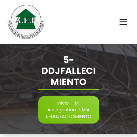
Saltar
al
contenido
Educadores Porteños
5-
DDJFALLECI
MIENTO
Inicio
-
Mi
Autogestión
-
MIA
5-DDJFALLECIMIENTO