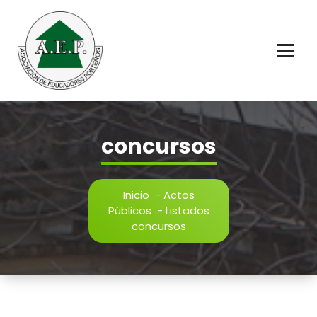
Saltar
al
contenido
Educadores Porteños
concursos
Inicio
-
Actos
Públicos
-
Listados
concursos