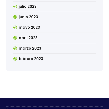
julio 2023
junio 2023
mayo 2023
abril 2023
marzo 2023
febrero 2023
 gacor
ps://valencia.gob.ec
bandar online, judi slot,
toto
https://www.aimeenolte.com/esse
slot online
takdir menang, gampan