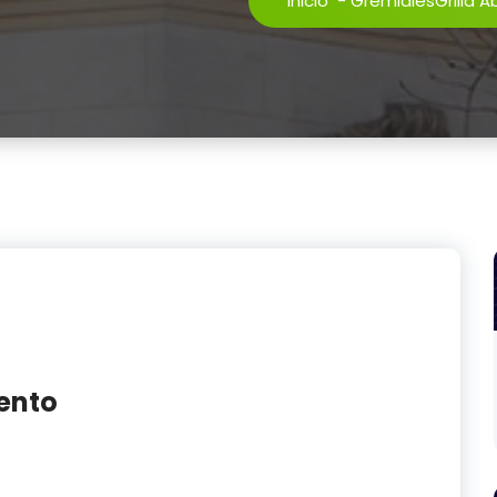
Inicio
-
Gremiales
Grilla 
uento