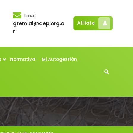
Email
Afiliate
gremial@aep.org.a
r
s
Normativa
Mi Autogestión