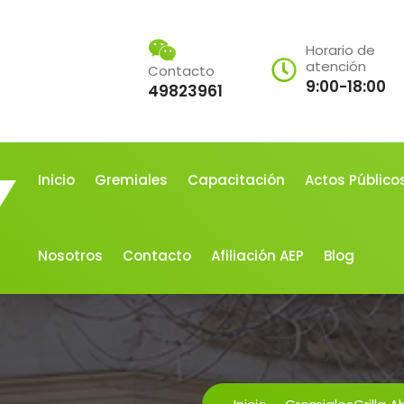
Horario de
atención
Contacto
9:00-18:00
49823961
Inicio
Gremiales
Capacitación
Actos Público
Nosotros
Contacto
Afiliación AEP
Blog