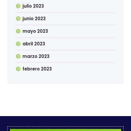
julio 2023
junio 2023
mayo 2023
abril 2023
marzo 2023
febrero 2023
b.ec
ne, judi slot,
toto
https://www.aimeenolte.com/essential-jazz-disc
slot online
takdir menang, gampang maxwin, jackp