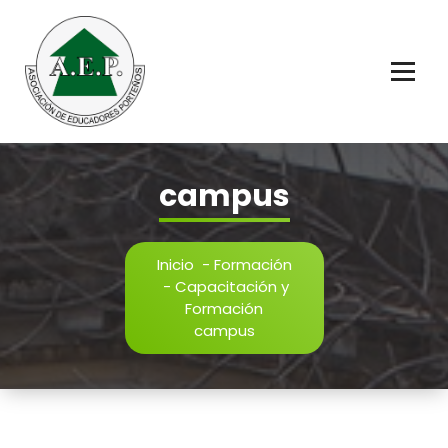
Saltar
al
contenido
Educadores Porteños
campus
Inicio
-
Formación
-
Capacitación y
Formación
campus